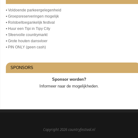
• Voldoende parkeergelegenheid
• Groepsreserveringen mogelijk
• Rolstoeltoegankelijk festival
• Huur een Tipi in Tipy City
• Sfeervolle countrymarkt
• Grote houten dansvloer
• PIN ONLY (geen cash)
SPONSORS
Sponsor worden?
Informeer naar de mogelijkheden.
Copyright 2026 countryfestival.nl