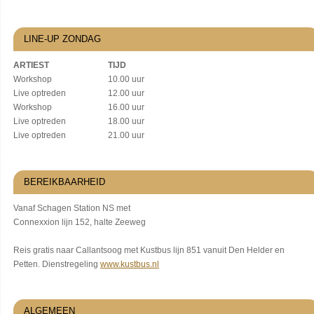
LINE-UP ZONDAG
ARTIEST
TIJD
Workshop
10.00 uur
Live optreden
12.00 uur
Workshop
16.00 uur
Live optreden
18.00 uur
Live optreden
21.00 uur
BEREIKBAARHEID
Vanaf Schagen Station NS met
Connexxion lijn 152, halte Zeeweg
Reis gratis naar Callantsoog met Kustbus lijn 851 vanuit Den Helder en
Petten. Dienstregeling
www.kustbus.nl
ALGEMEEN