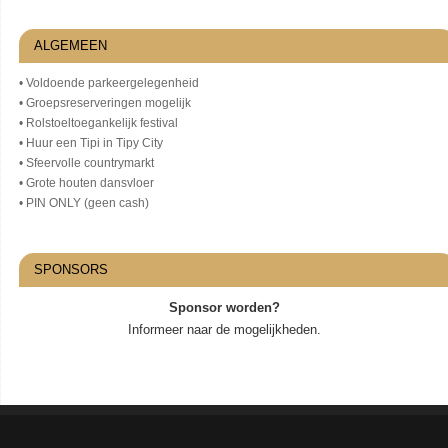
ALGEMEEN
• Voldoende parkeergelegenheid
• Groepsreserveringen mogelijk
• Rolstoeltoegankelijk festival
• Huur een Tipi in Tipy City
• Sfeervolle countrymarkt
• Grote houten dansvloer
• PIN ONLY (geen cash)
SPONSORS
Sponsor worden?
Informeer naar de mogelijkheden.