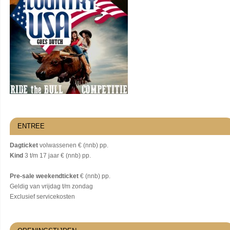
ENTREE
Dagticket
volwassenen € (nnb) pp.
Kind
3 t/m 17 jaar € (nnb) pp.
Pre-sale weekendticket
€ (nnb) pp.
Geldig van vrijdag t/m zondag
Exclusief servicekosten