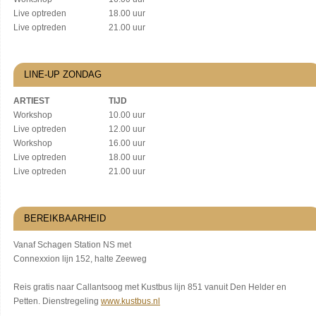
Live optreden
18.00 uur
Live optreden
21.00 uur
LINE-UP ZONDAG
ARTIEST
TIJD
Workshop
10.00 uur
Live optreden
12.00 uur
Workshop
16.00 uur
Live optreden
18.00 uur
Live optreden
21.00 uur
BEREIKBAARHEID
Vanaf Schagen Station NS met
Connexxion lijn 152, halte Zeeweg
Reis gratis naar Callantsoog met Kustbus lijn 851 vanuit Den Helder en
Petten. Dienstregeling
www.kustbus.nl